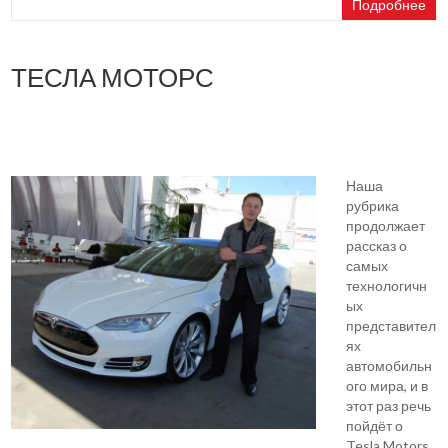
Подробнее
ТЕСЛА МОТОРС
Наша
рубрика
продолжает
рассказ о
самых
технологичн
ых
представител
ях
автомобильн
ого мира, и в
этот раз речь
пойдёт о
Tesla Motors