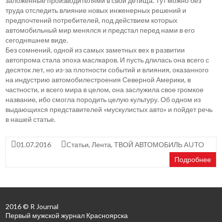
заложенные производителями в свои детища. Тут можно без
труда отследить влияние новых инженерных решений и
предпочтений потребителей, под действием которых
автомобильный мир менялся и предстал перед нами в его
сегодняшнем виде.
Без сомнений, одной из самых заметных вех в развитии
автопрома стала эпоха маслкаров. И пусть длилась она всего с
десяток лет, но из-за плотности событий и влияния, оказанного
на индустрию автомобилестроения Северной Америки, в
частности, и всего мира в целом, она заслужила свое громкое
название, ибо смогла породить целую культуру. Об одном из
выдающихся представителей «мускулистых авто» и пойдет речь
в нашей статье.
01.07.2016
Cтатьи
,
Лента
,
ТВОЙ АВТОМОБИЛЬ AUTO
Подробнее
2016 © R Journal
Первый мужской журнал Красноярска