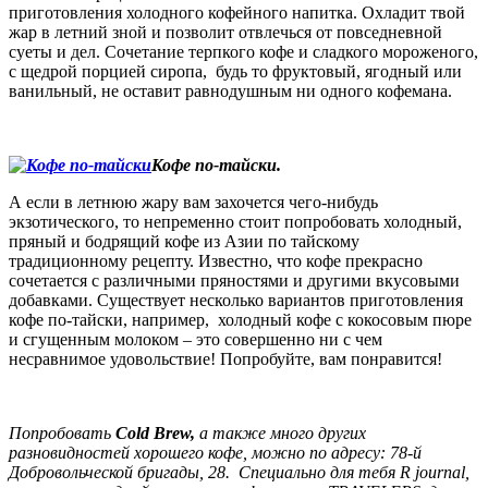
приготовления холодного кофейного напитка. Охладит твой
жар в летний зной и позволит отвлечься от повседневной
суеты и дел. Сочетание терпкого кофе и сладкого мороженого,
с щедрой порцией сиропа, будь то фруктовый, ягодный или
ванильный, не оставит равнодушным ни одного кофемана.
Кофе по-тайски.
А если в летнюю жару вам захочется чего-нибудь
экзотического, то непременно стоит попробовать холодный,
пряный и бодрящий кофе из Азии по тайскому
традиционному рецепту. Известно, что кофе прекрасно
сочетается с различными пряностями и другими вкусовыми
добавками. Существует несколько вариантов приготовления
кофе по-тайски, например, холодный кофе с кокосовым пюре
и сгущенным молоком – это совершенно ни с чем
несравнимое удовольствие! Попробуйте, вам понравится!
Попробовать
Cold Brew,
а также много других
разновидностей хорошего кофе, можно по адресу: 78-й
Добровольческой бригады, 28. Специально для тебя
R
journal
,