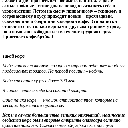
сможет и дня прожить без любимого напитка. И даже
самые знойные летние дни не повод отказывать себе в
удовольствии. Летом на смену привычному – терпкому и
согревающему вкусу, приходит новый – прохладный,
освежающий и бодрящий холодный кофе. Эти напитки
становятся не только верными друзьями ранним утром,
но и помогают взбодриться в течение трудового дня.
Приятного кофе-брэйка!
Такой кофе.
Кофе занимает вторую позицию в мировом рейтинге наиболее
продаваемых товаров. На первой позиции – нефть.
Кофе как напитку уже более 700 лет.
В чашке черного кофе без сахара 0 калорий.
Одна чашка кофе — это 300 антиоксидантов, которые на
месяц задержатся в организме.
Как и в случае большинства великих открытий, магические
свойства кофе были впервые открыты благодаря величию
сумасшедших коз.
Согласно легенде, эфиопские пастухи