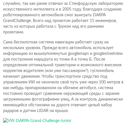
случайно, так как ранее отвечал за Стенфордскую лабораторию
искусственного интеллекта и в 2005 году, благодаря созданию
роботизированного автомобиля смог выиграть DARPA
GrandChallenge. Всего над проектом работает 15 инженеров,
часть из которых работала с Труном над его ранними
проектами.
Сама беспилотная система навигации работает сразу на
нескольких уровнях. Прежде всего автомобиль использует
информацию из вышеупомянутых googlemaps и googlestreetview
для построения маршрута из точки А в точку Б. После
определения оптимальной траектории и возможного внесения
корректив водителем (или уже пассажиром?), гугломобиль
начинает движение. Чтобы транспортное средство под
управлением ИИ не окончило свой путь уже через 100 метров в
как-нибудь припаркованном на обочине автобусе, система
постоянно проводит сравнение окружающей среды с заранее
загруженными фотографиями улиц. А за контроль динамически
меняющейся обстановки на дороге отвечает целый набор
радаров и датчик LIDAR на крыше.