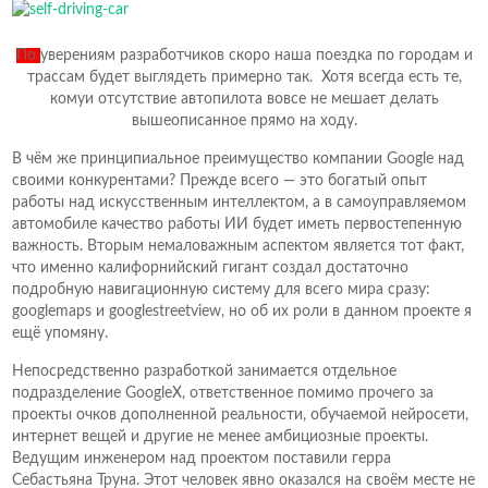
По
уверениям разработчиков скоро наша поездка по городам и
трассам будет выглядеть примерно так. Хотя всегда есть те,
комуи отсутствие автопилота вовсе не мешает делать
вышеописанное прямо на ходу.
В чём же принципиальное преимущество компании Google над
своими конкурентами? Прежде всего — это богатый опыт
работы над искусственным интеллектом, а в самоуправляемом
автомобиле качество работы ИИ будет иметь первостепенную
важность. Вторым немаловажным аспектом является тот факт,
что именно калифорнийский гигант создал достаточно
подробную навигационную систему для всего мира сразу:
googlemaps и googlestreetview, но об их роли в данном проекте я
ещё упомяну.
Непосредственно разработкой занимается отдельное
подразделение GoogleX, ответственное помимо прочего за
проекты очков дополненной реальности, обучаемой нейросети,
интернет вещей и другие не менее амбициозные проекты.
Ведущим инженером над проектом поставили герра
Себастьяна Труна. Этот человек явно оказался на своём месте не