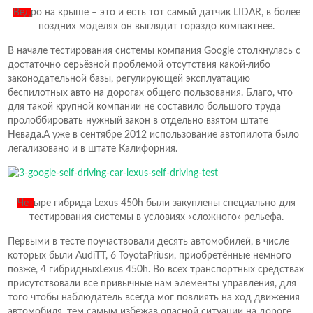
Вед
ро на крыше – это и есть тот самый датчик LIDAR, в более
поздних моделях он выглядит гораздо компактнее.
В начале тестирования системы компания Google столкнулась с
достаточно серьёзной проблемой отсутствия какой-либо
законодательной базы, регулирующей эксплуатацию
беспилотных авто на дорогах общего пользования. Благо, что
для такой крупной компании не составило большого труда
пролоббировать нужный закон в отдельно взятом штате
Невада.А уже в сентябре 2012 использование автопилота было
легализовано и в штате Калифорния.
Чет
ыре гибрида Lexus 450h были закуплены специально для
тестирования системы в условиях «сложного» рельефа.
Первыми в тесте поучаствовали десять автомобилей, в числе
которых были AudiTT, 6 ToyotaPriusи, приобретённые немного
позже, 4 гибридныхLexus 450h. Во всех транспортных средствах
присутствовали все привычные нам элементы управления, для
того чтобы наблюдатель всегда мог повлиять на ход движения
автомобиля, тем самым избежав опасной ситуации на дороге.