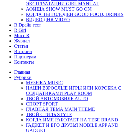
ЭКСПЛУАТАЦИИ GIRL MANUAL
АФИША SHOW MUST GO ON!
КОГДА ТЫ ГОЛОДЕН GOOD FOOD, DRINKS
ВИДЕО ДНЯ VIDEO
R Dрайв тест
R Girl
Мисс R
Журнал
Cтатьи
Витрина
Партнерам
Контакты
Главная
Рубрики
МУЗЫКА MUSIC
НАШИ ВЗРОСЛЫЕ ИГРЫ ИЛИ КОРОБКА С
СОЛДАТИКАМИ PLAY ROOM
ТВОЙ АВТОМОБИЛЬ AUTO
СПОРТ SPORT
ГЛАВНАЯ ТЕМА MAIN THEME
ТВОЙ СТИЛЬ STYLE
КОГДА ИМЯ РАБОТАЕТ НА ТЕБЯ BRAND
ГАДЖЕТ И ЕГО ДРУЗЬЯ MOBILE APP AND
GADGET