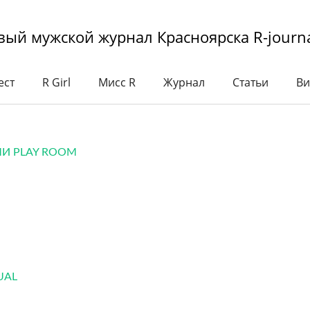
вый мужской журнал Красноярска R-journa
ест
R Girl
Мисс R
Журнал
Cтатьи
Ви
И PLAY ROOM
UAL