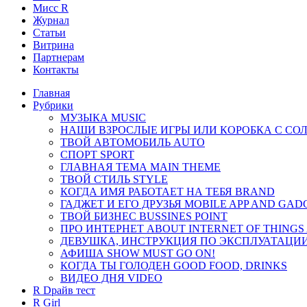
Мисс R
Журнал
Cтатьи
Витрина
Партнерам
Контакты
Главная
Рубрики
МУЗЫКА MUSIC
НАШИ ВЗРОСЛЫЕ ИГРЫ ИЛИ КОРОБКА С СО
ТВОЙ АВТОМОБИЛЬ AUTO
СПОРТ SPORT
ГЛАВНАЯ ТЕМА MAIN THEME
ТВОЙ СТИЛЬ STYLE
КОГДА ИМЯ РАБОТАЕТ НА ТЕБЯ BRAND
ГАДЖЕТ И ЕГО ДРУЗЬЯ MOBILE APP AND GAD
ТВОЙ БИЗНЕС ВUSSINES POINT
ПРО ИНТЕРНЕТ ABOUT INTERNET OF THINGS
ДЕВУШКА, ИНСТРУКЦИЯ ПО ЭКСПЛУАТАЦИИ
АФИША SHOW MUST GO ON!
КОГДА ТЫ ГОЛОДЕН GOOD FOOD, DRINKS
ВИДЕО ДНЯ VIDEO
R Dрайв тест
R Girl