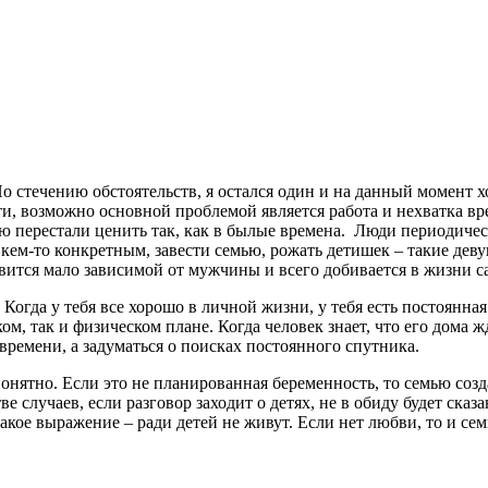
 По стечению обстоятельств, я остался один и на данный момент х
и, возможно основной проблемой является работа и нехватка в
ю перестали ценить так, как в былые времена. Люди периодическ
 кем-то конкретным, завести семью, рожать детишек – такие дев
овится мало зависимой от мужчины и всего добивается в жизни с
Когда у тебя все хорошо в личной жизни, у тебя есть постоянная
ском, так и физическом плане. Когда человек знает, что его дома
ремени, а задуматься о поисках постоянного спутника.
 понятно. Если это не планированная беременность, то семью созд
случаев, если разговор заходит о детях, не в обиду будет сказ
такое выражение – ради детей не живут. Если нет любви, то и сем