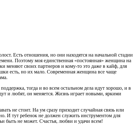
олост. Есть отношения, но они находятся на начальной стадии
ремени. Поэтому моя единственная «постоянная» женщина на
и меняют своих партнеров и кому-то это даже в кайф, для
ушки есть, но их мало. Современная женщина все чаще
ама.
 поддержка, тогда и во всем остальном дела идут хорошо, и в
 ждут и любят, он меняется. Жизнь играет новыми, яркими
авать не стоит. На ум сразу приходит случайная связь или
ано. И тут ребенок не должен служить инструментом для
ьи быть не может. Счастья, любви и удачи всем!