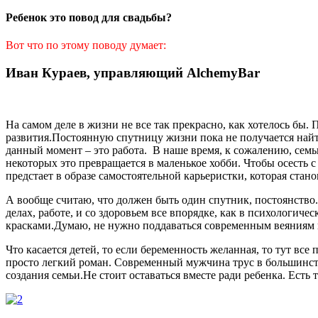
Ребенок это повод для свадьбы?
Вот что по этому поводу думает:
Иван Кураев, управляющий AlchemyBar
На самом деле в жизни не все так прекрасно, как хотелось бы.
развития.Постоянную спутницу жизни пока не получается найт
данный момент – это работа. В наше время, к сожалению, семь
некоторых это превращается в маленькое хобби. Чтобы осесть с
предстает в образе самостоятельной карьеристки, которая стан
А вообще считаю, что должен быть один спутник, постоянство. 
делах, работе, и со здоровьем все впорядке, как в психологиче
красками.Думаю, не нужно поддаваться современным веяниям в
Что касается детей, то если беременность желанная, то тут все
просто легкий роман. Современный мужчина трус в большинстве 
создания семьи.Не стоит оставаться вместе ради ребенка. Есть 